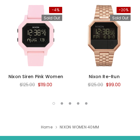
-4%
-20%
Sold Out
Sold Out
Nixon Siren Pink Women
Nixon Re-Run
$125.00
$119.00
$125.00
$99.00
Home
NIXON WOMEN 40MM